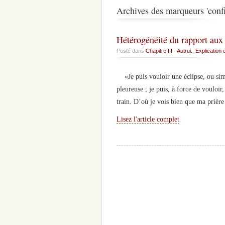
Archives des marqueurs 'conf
Hétérogénéité du rapport aux
Posté dans
Chapitre III - Autrui.
,
Explication 
«Je puis vouloir une éclipse, ou simp
pleureuse ; je puis, à force de vouloir
train. D’où je vois bien que ma prièr
Lisez l'article complet