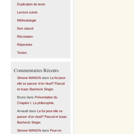
Explication de texte
Lecture suivie
Méthodologie
Non classé
Récréation
Répertoire
Textes
Commentaires Récents
Simone MANON
dans
La foi peut-
elle se passer d’un rituel? Pascal
et Isaac Bashevis Singer.
Bruno
dans
Présentation du
Chapitre I. La philosophie.
Arnauld
dans
La foi peut-elle se
passer d’un rituel? Pascal et Isaac
Bashevis Singer.
Simone MANON
dans
Peut-on