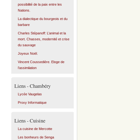
possibilité de la paix entre les
Nations.
La dialectique du bourgeois et du
barbare
Charles Stépanoff: L’animal et la
mort. Chasses, modernité et crise
du sauvage
Joyeux Noël.
Vincent Coussedière. Eloge de
l’assimilation
Liens - Chambéry
Lycée Vaugelas
Proxy Informatique
Liens - Cuisine
La cuisine de Mercotte
Les bonheurs de Senga