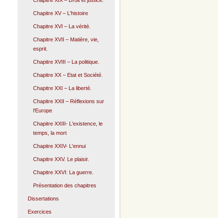
Chapitre XIX – Droit et justice.
Chapitre XV – L'histoire
Chapitre XVI – La vérité.
Chapitre XVII – Matière, vie,
esprit.
Chapitre XVIII – La politique.
Chapitre XX – Etat et Société.
Chapitre XXI – La liberté.
Chapitre XXII – Réflexions sur
l'Europe
Chapitre XXIII- L'existence, le
temps, la mort
Chapitre XXIV- L'ennui
Chapitre XXV. Le plaisir.
Chapitre XXVI: La guerre.
Présentation des chapitres
Dissertations
Exercices