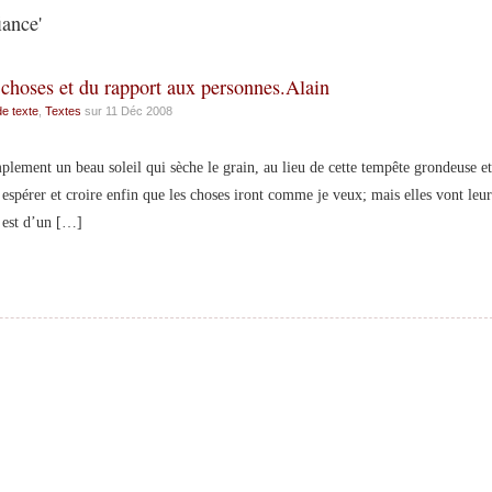
iance'
 choses et du rapport aux personnes.Alain
de texte
,
Textes
sur 11 Déc 2008
lement un beau soleil qui sèche le grain, au lieu de cette tempête grondeuse et
, espérer et croire enfin que les choses iront comme je veux; mais elles vont leur
e est d’un […]