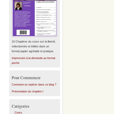
10 Chapitres du cours sur la liberté,
sélectionnés et édités dans un
format papier agréable et pratique.
Impression à la demande au format
poche
Pour Commencer
Comment se repérer dans ce blog ?
Présentation du chapitre I
Catégories
Cours