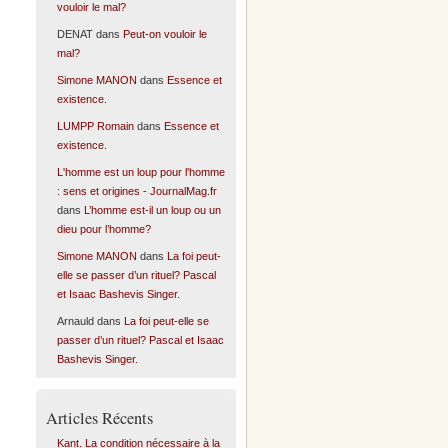
vouloir le mal?
DENAT
dans
Peut-on vouloir le
mal?
Simone MANON
dans
Essence et
existence.
LUMPP Romain
dans
Essence et
existence.
L'homme est un loup pour l'homme
: sens et origines - JournalMag.fr
dans
L’homme est-il un loup ou un
dieu pour l’homme?
Simone MANON
dans
La foi peut-
elle se passer d’un rituel? Pascal
et Isaac Bashevis Singer.
Arnauld
dans
La foi peut-elle se
passer d’un rituel? Pascal et Isaac
Bashevis Singer.
Articles Récents
Kant. La condition nécessaire à la