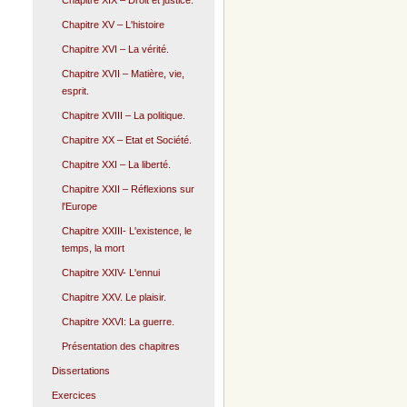
Chapitre XIX – Droit et justice.
Chapitre XV – L'histoire
Chapitre XVI – La vérité.
Chapitre XVII – Matière, vie,
esprit.
Chapitre XVIII – La politique.
Chapitre XX – Etat et Société.
Chapitre XXI – La liberté.
Chapitre XXII – Réflexions sur
l'Europe
Chapitre XXIII- L'existence, le
temps, la mort
Chapitre XXIV- L'ennui
Chapitre XXV. Le plaisir.
Chapitre XXVI: La guerre.
Présentation des chapitres
Dissertations
Exercices