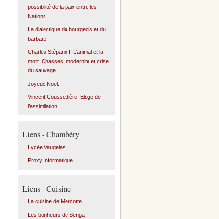
possibilité de la paix entre les
Nations.
La dialectique du bourgeois et du
barbare
Charles Stépanoff: L’animal et la
mort. Chasses, modernité et crise
du sauvage
Joyeux Noël.
Vincent Coussedière. Eloge de
l’assimilation
Liens - Chambéry
Lycée Vaugelas
Proxy Informatique
Liens - Cuisine
La cuisine de Mercotte
Les bonheurs de Senga