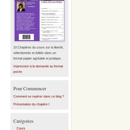
10 Chapitres du cours sur la liberté,
sélectionnés et édités dans un
format papier agréable et pratique.
Impression à la demande au format
poche
Pour Commencer
Comment se repérer dans ce blog ?
Présentation du chapitre I
Catégories
Cours