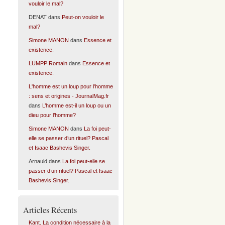
vouloir le mal?
DENAT
dans
Peut-on vouloir le
mal?
Simone MANON
dans
Essence et
existence.
LUMPP Romain
dans
Essence et
existence.
L'homme est un loup pour l'homme
: sens et origines - JournalMag.fr
dans
L’homme est-il un loup ou un
dieu pour l’homme?
Simone MANON
dans
La foi peut-
elle se passer d’un rituel? Pascal
et Isaac Bashevis Singer.
Arnauld
dans
La foi peut-elle se
passer d’un rituel? Pascal et Isaac
Bashevis Singer.
Articles Récents
Kant. La condition nécessaire à la