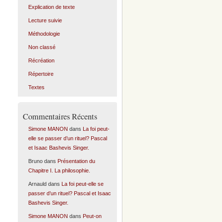
Explication de texte
Lecture suivie
Méthodologie
Non classé
Récréation
Répertoire
Textes
Commentaires Récents
Simone MANON
dans
La foi peut-
elle se passer d’un rituel? Pascal
et Isaac Bashevis Singer.
Bruno
dans
Présentation du
Chapitre I. La philosophie.
Arnauld
dans
La foi peut-elle se
passer d’un rituel? Pascal et Isaac
Bashevis Singer.
Simone MANON
dans
Peut-on