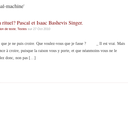
mal-machine'
n rituel? Pascal et Isaac Bashevis Singer.
ion de texte
,
Textes
sur 27 Oct 2010
e que je ne puis croire. Que voulez-vous que je fasse ? _ Il est vrai. Mais
ce à croire, puisque la raison vous y porte, et que néanmoins vous ne le
llez donc, non pas […]