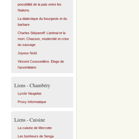
possibilité de la paix entre les
Nations.
La dialectique du bourgeois et du
barbare
Charles Stépanoff: L’animal et la
mort. Chasses, modernité et crise
du sauvage
Joyeux Noël.
Vincent Coussedière. Eloge de
l’assimilation
Liens - Chambéry
Lycée Vaugelas
Proxy Informatique
Liens - Cuisine
La cuisine de Mercotte
Les bonheurs de Senga