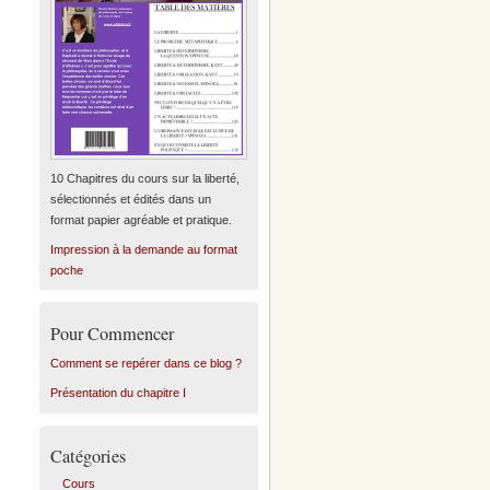
10 Chapitres du cours sur la liberté,
sélectionnés et édités dans un
format papier agréable et pratique.
Impression à la demande au format
poche
Pour Commencer
Comment se repérer dans ce blog ?
Présentation du chapitre I
Catégories
Cours