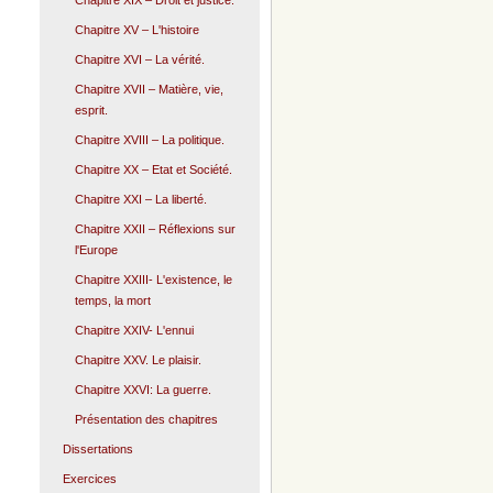
Chapitre XIX – Droit et justice.
Chapitre XV – L'histoire
Chapitre XVI – La vérité.
Chapitre XVII – Matière, vie,
esprit.
Chapitre XVIII – La politique.
Chapitre XX – Etat et Société.
Chapitre XXI – La liberté.
Chapitre XXII – Réflexions sur
l'Europe
Chapitre XXIII- L'existence, le
temps, la mort
Chapitre XXIV- L'ennui
Chapitre XXV. Le plaisir.
Chapitre XXVI: La guerre.
Présentation des chapitres
Dissertations
Exercices