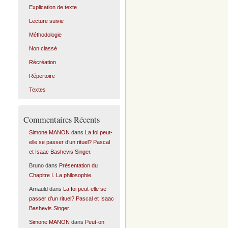
Explication de texte
Lecture suivie
Méthodologie
Non classé
Récréation
Répertoire
Textes
Commentaires Récents
Simone MANON
dans
La foi peut-
elle se passer d’un rituel? Pascal
et Isaac Bashevis Singer.
Bruno
dans
Présentation du
Chapitre I. La philosophie.
Arnauld
dans
La foi peut-elle se
passer d’un rituel? Pascal et Isaac
Bashevis Singer.
Simone MANON
dans
Peut-on