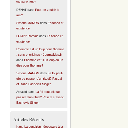
vouloir le mal?
DENAT
dans
Peut-on vouloir le
mal?
Simone MANON
dans
Essence et
existence.
LUMPP Romain
dans
Essence et
existence.
L'homme est un loup pour l'homme
: sens et origines - JournalMag.fr
dans
L’homme est-il un loup ou un
dieu pour l’homme?
Simone MANON
dans
La foi peut-
elle se passer d’un rituel? Pascal
et Isaac Bashevis Singer.
Arnauld
dans
La foi peut-elle se
passer d’un rituel? Pascal et Isaac
Bashevis Singer.
Articles Récents
Kant. La condition nécessaire à la