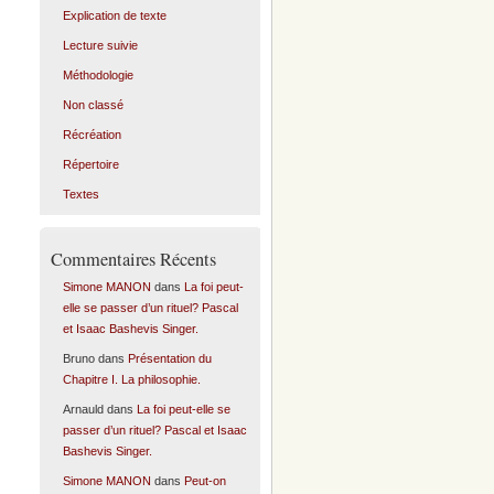
Explication de texte
Lecture suivie
Méthodologie
Non classé
Récréation
Répertoire
Textes
Commentaires Récents
Simone MANON
dans
La foi peut-
elle se passer d’un rituel? Pascal
et Isaac Bashevis Singer.
Bruno
dans
Présentation du
Chapitre I. La philosophie.
Arnauld
dans
La foi peut-elle se
passer d’un rituel? Pascal et Isaac
Bashevis Singer.
Simone MANON
dans
Peut-on