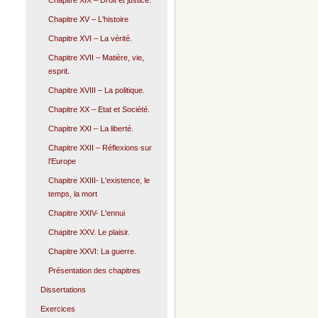
Chapitre XIX – Droit et justice.
Chapitre XV – L'histoire
Chapitre XVI – La vérité.
Chapitre XVII – Matière, vie,
esprit.
Chapitre XVIII – La politique.
Chapitre XX – Etat et Société.
Chapitre XXI – La liberté.
Chapitre XXII – Réflexions sur
l'Europe
Chapitre XXIII- L'existence, le
temps, la mort
Chapitre XXIV- L'ennui
Chapitre XXV. Le plaisir.
Chapitre XXVI: La guerre.
Présentation des chapitres
Dissertations
Exercices