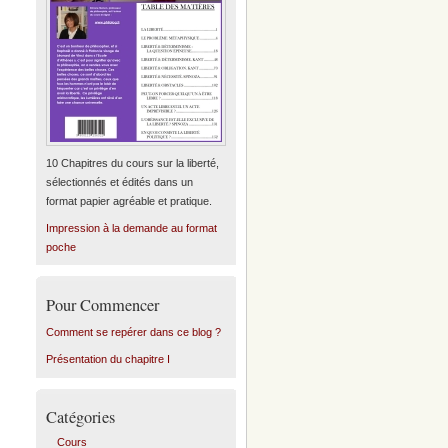
10 Chapitres du cours sur la liberté,
sélectionnés et édités dans un
format papier agréable et pratique.
Impression à la demande au format
poche
Pour Commencer
Comment se repérer dans ce blog ?
Présentation du chapitre I
Catégories
Cours