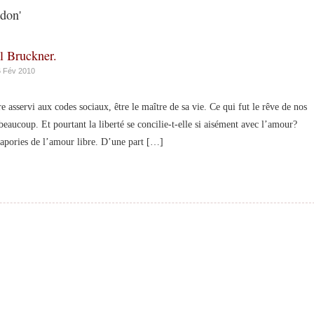
don'
l Bruckner.
6 Fév 2010
rvi aux codes sociaux, être le maître de sa vie. Ce qui fut le rêve de nos
beaucoup. Et pourtant la liberté se concilie-t-elle si aisément avec l’amour?
es apories de l’amour libre. D’une part […]