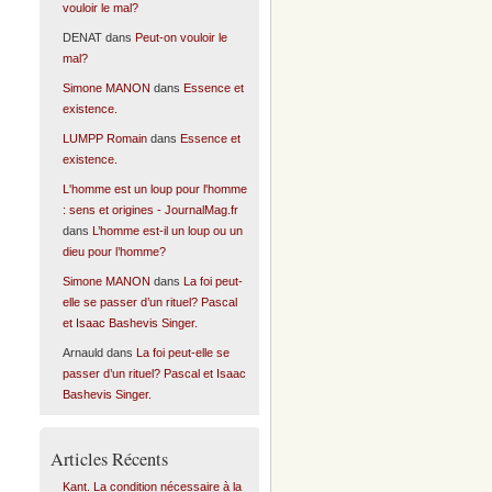
vouloir le mal?
DENAT
dans
Peut-on vouloir le
mal?
Simone MANON
dans
Essence et
existence.
LUMPP Romain
dans
Essence et
existence.
L'homme est un loup pour l'homme
: sens et origines - JournalMag.fr
dans
L’homme est-il un loup ou un
dieu pour l’homme?
Simone MANON
dans
La foi peut-
elle se passer d’un rituel? Pascal
et Isaac Bashevis Singer.
Arnauld
dans
La foi peut-elle se
passer d’un rituel? Pascal et Isaac
Bashevis Singer.
Articles Récents
Kant. La condition nécessaire à la