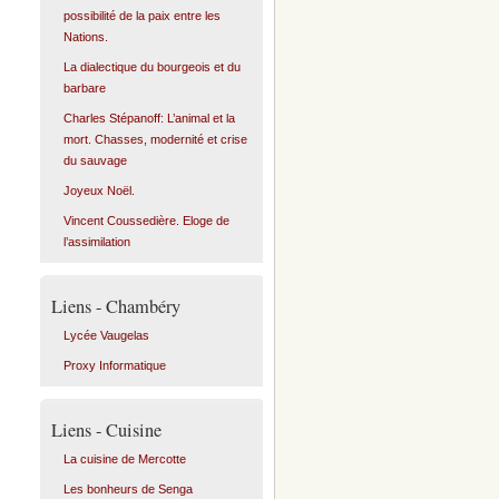
possibilité de la paix entre les
Nations.
La dialectique du bourgeois et du
barbare
Charles Stépanoff: L’animal et la
mort. Chasses, modernité et crise
du sauvage
Joyeux Noël.
Vincent Coussedière. Eloge de
l’assimilation
Liens - Chambéry
Lycée Vaugelas
Proxy Informatique
Liens - Cuisine
La cuisine de Mercotte
Les bonheurs de Senga