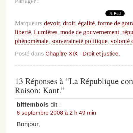
Partager :
Marqueurs:
devoir
,
droit
,
égalité
,
forme de gou
liberté
,
Lumières
,
mode de gouvernement
,
rép
phénoménale
,
souveraineté politique
,
volonté
Posté dans
Chapitre XIX - Droit et justice.
13 Réponses à “La République com
Raison: Kant.”
bittembois
dit :
6 septembre 2008 à 2 h 49 min
Bonjour,